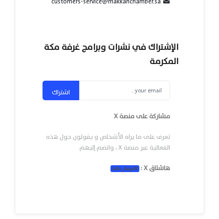
customers-service@makkahchamber.sa
الإشتراك في نشرات وبرامج غرفة مكة
المكرمة
اشتراك
مشاركة على منصة X
تعرف على ما يراه الأشخاص و يقولون حول هذه
الفعالية عبر منصة X ، وانضم إليهم
هاشتاق X :
#
غرفة_مكة