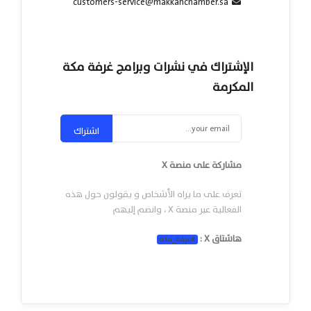
customers-service@makkahchamber.sa
الإشتراك في نشرات وبرامج غرفة مكة
المكرمة
اشتراك
مشاركة على منصة X
تعرف على ما يراه الأشخاص و يقولون حول هذه
الفعالية عبر منصة X ، وانضم إليهم
هاشتاق X :
#
غرفة_مكة